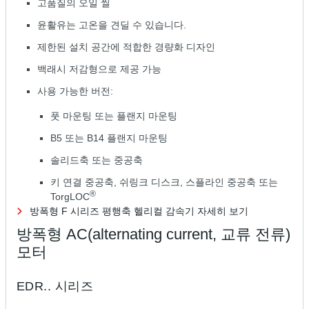
고품질의 오일 씰
윤활유는 고온을 견딜 수 있습니다.
제한된 설치 공간에 적합한 경량화 디자인
백래시 저감형으로 제공 가능
사용 가능한 버전:
풋 마운팅 또는 플랜지 마운팅
B5 또는 B14 플랜지 마운팅
솔리드축 또는 중공축
키 연결 중공축, 쉬링크 디스크, 스플라인 중공축 또는
®
TorgLOC
방폭형 F 시리즈 평행축 헬리컬 감속기 자세히 보기
방폭형 AC(alternating current, 교류 전류)
모터
EDR.. 시리즈