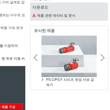
 기어 설계로 감
다운로드
원되는 다수의 모
제품 관련 데이터 및 문서
 허용 가속 토크
유사한 제품
트를 이용하여
맨 위로 이동
 헬리컬 베벨 감속기
PS.C/PS.F 시리즈 유성 서보 감
K
속기
 제품 구성